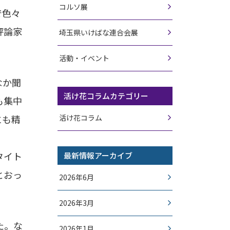
コルソ展
で色々
評論家
埼玉県いけばな連合会展
活動・イベント
なか聞
活け花コラムカテゴリー
も集中
にも精
活け花コラム
タイト
最新情報アーカイブ
とおっ
2026年6月
2026年3月
た。な
2026年1月