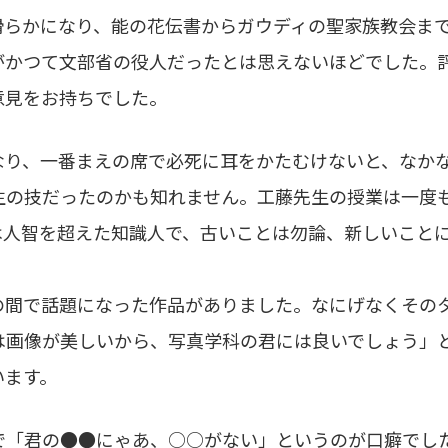
滑らかになり、能の花伝書からガウディの聖家族教会ま
がかつて文部省の役人だったとは思えないほどでした。
意見をお持ちでした。
なり、一番まえの席で必死に耳をかたむけないと、なか
生の技だったのかも知れません。工藤先生の授業は一度
は人智を超えた知識人で、古いことは勿論、新しいこと
の間で話題になった作品がありました。なにげなくその
は画像が美しいから、写真学科の君には良いでしょう」
います。
で「君の●●にゃあ、○○がない」というのが口癖でし