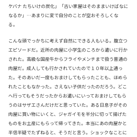
ケバナ たちいけの炭化」「古い家屋はそのままいけばなに
なるか」…あまりに変で自分のことが空おそろしくな
る。
こんな頭でっかちに考えず自然にできる人もいる。腹立つ
エピソードだ。近所の肉屋に小学生のころから遣いに行か
された。高級な国産牛からフライやメンチまで扱う普通の
肉屋だ。成人しても行かされていたので１０年以上通っ
た。そのあいだ一度もおまけしてもらったことも、ほめら
れたこともなかった。さえない子供だったのだろう。どこ
へ行ってもそうだったからお遣いにいっておまけしてもら
うのはサザエさんだけだと思っていた。ある日息子がその
肉屋に買い物にいくと、ジャガイモを半分に切って揚げた
ものをお土産にもらって帰ってきた。本当にあの肉屋かと
半信半疑でたずねると、そうだと言う。ショックなことに