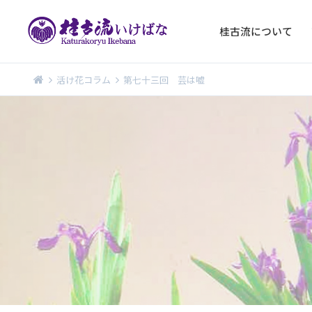
桂古流について
活け花コラム
第七十三回 芸は嘘