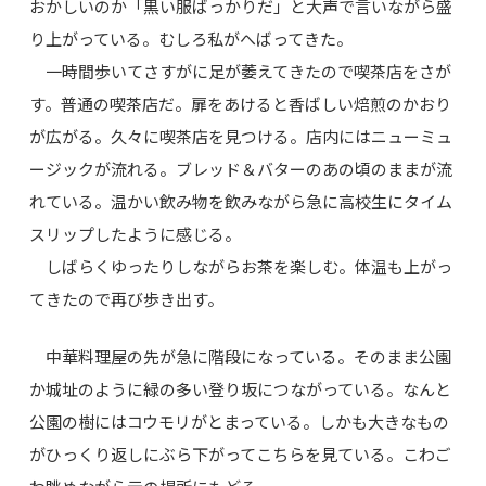
おかしいのか「黒い服ばっかりだ」と大声で言いながら盛
り上がっている。むしろ私がへばってきた。
一時間歩いてさすがに足が萎えてきたので喫茶店をさが
す。普通の喫茶店だ。扉をあけると香ばしい焙煎のかおり
が広がる。久々に喫茶店を見つける。店内にはニューミュ
ージックが流れる。ブレッド＆バターのあの頃のままが流
れている。温かい飲み物を飲みながら急に高校生にタイム
スリップしたように感じる。
しばらくゆったりしながらお茶を楽しむ。体温も上がっ
てきたので再び歩き出す。
中華料理屋の先が急に階段になっている。そのまま公園
か城址のように緑の多い登り坂につながっている。なんと
公園の樹にはコウモリがとまっている。しかも大きなもの
がひっくり返しにぶら下がってこちらを見ている。こわご