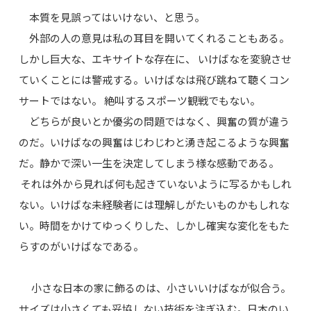
本質を見誤ってはいけない、と思う。
外部の人の意見は私の耳目を開いてくれることもある。
しかし巨大な、エキサイトな存在に、 いけばなを変貌させ
ていくことには警戒する。いけばなは飛び跳ねて聴くコン
サートではない。 絶叫するスポーツ観戦でもない。
どちらが良いとか優劣の問題ではなく、興奮の質が違う
のだ。いけばなの興奮はじわじわと湧き起こるような興奮
だ。静かで深い一生を決定してしまう様な感動である。
それは外から見れば何も起きていないように写るかもしれ
ない。いけばな未経験者には理解しがたいものかもしれな
い。時間をかけてゆっくりした、しかし確実な変化をもた
らすのがいけばなである。
小さな日本の家に飾るのは、小さいいけばなが似合う。
サイズは小さくても妥協しない技術を注ぎ込む。日本のい