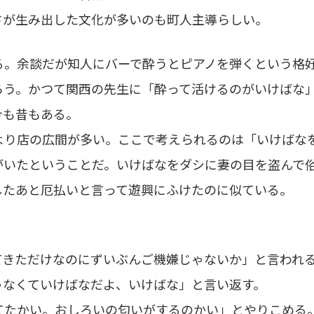
さが生み出した文化が多いのも町人主導らしい。
。余談だが知人にバーで酔うとピアノを弾くという格
ろう。かつて関西の先生に「酔って活けるのがいけばな
今も昔もある。
り店の広間が多い。ここで考えられるのは「いけばな
がいたということだ。いけばなをダシに妻の目を盗んで
したあと厄払いと言って遊興にふけたのに似ている。
てきただけなのにずいぶんご機嫌じゃないか」と言われ
ゃなくていけばなだよ、いけばな」と言い返す。
てたかい。おしろいの匂いがするのかい」とやりこめる