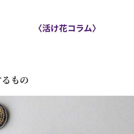
〈活け花コラム〉
するもの