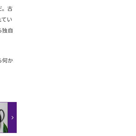
だ。古
れてい
ら独自
ら何か