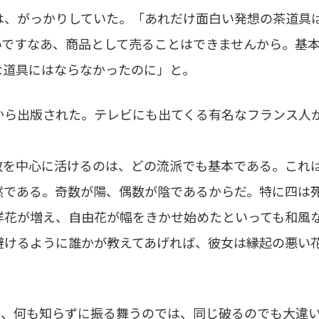
は、がっかりしていた。「あれだけ面白い発想の茶道具
いですなあ、商品として売ることはできませんから。基
な道具にはならなかったのに」と。
から出版された。テレビにも出てくる有名なフランス人
数を中心に活けるのは、どの流派でも基本である。これ
然である。奇数が陽、偶数が陰であるからだ。特に四は
洋花が増え、自由花が幅をきかせ始めたといっても和風
避けるように誰かが教えてあげれば、彼女は縁起の悪い
と、何も知らずに振る舞うのでは、同じ破るのでも大違