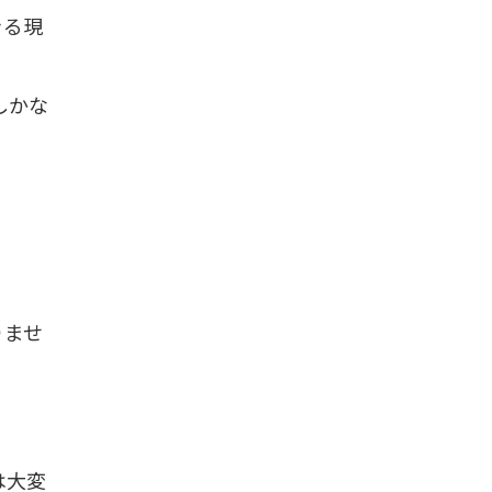
きる現
しかな
りませ
は大変