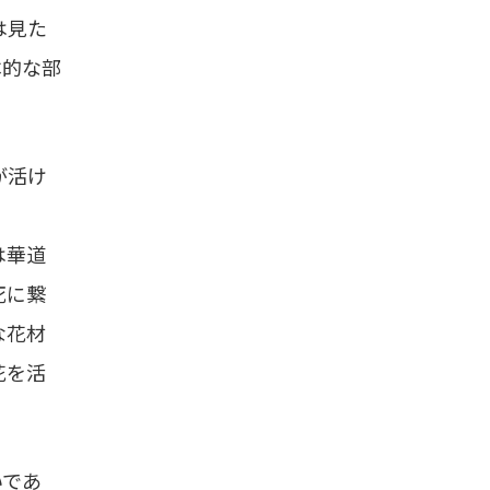
は見た
本的な部
が活け
は華道
死に繋
な花材
花を活
いであ