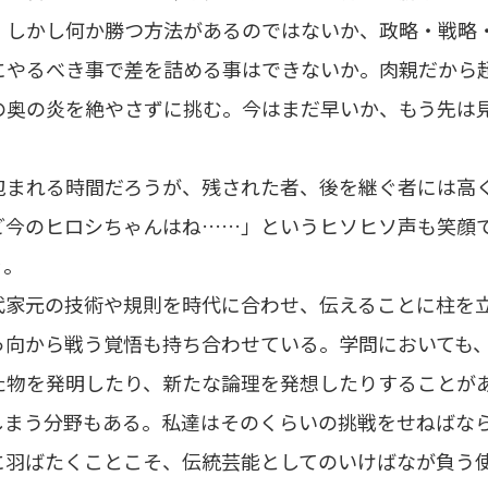
。しかし何か勝つ方法があるのではないか、政略・戦略
にやるべき事で差を詰める事はできないか。肉親だから
の奥の炎を絶やさずに挑む。今はまだ早いか、もう先は
包まれる時間だろうが、残された者、後を継ぐ者には高
ど今のヒロシちゃんはね……」というヒソヒソ声も笑顔
ぐ。
代家元の技術や規則を時代に合わせ、伝えることに柱を
っ向から戦う覚悟も持ち合わせている。学問においても
た物を発明したり、新たな論理を発想したりすることが
しまう分野もある。私達はそのくらいの挑戦をせねばな
に羽ばたくことこそ、伝統芸能としてのいけばなが負う