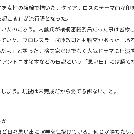
いを女性の視線で描いた。ダイアナロスのテーマ曲が印
で起こる」が流行語となった。
ていたのだろう。内舘氏が横綱審議委員だった事は皆様
っていた。プロレスラー武藤敬司とも親交があった。あ
んだよ」と語った。格闘家だけでなく人気ドラマに出演
やアントニオ猪木などの伝説という「思い出」には勝て
てしまう。現役は未完成だから勝てる訳ない、と。
うか。
れど日々思い出に喧嘩を仕掛けている。何とか勝ちたい