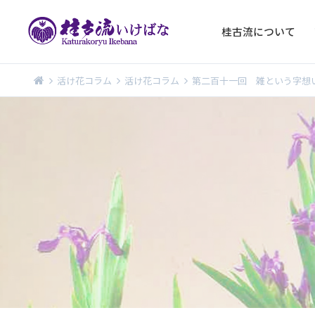
桂古流について
活け花コラム
活け花コラム
第二百十一回 雑という字想