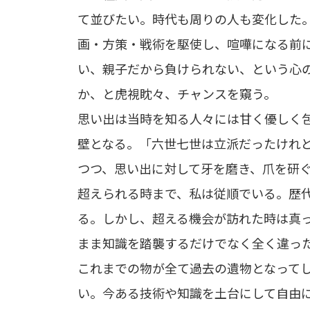
て並びたい。時代も周りの人も変化した
画・方策・戦術を駆使し、喧嘩になる前
い、親子だから負けられない、という心
か、と虎視眈々、チャンスを窺う。
思い出は当時を知る人々には甘く優しく
壁となる。「六世七世は立派だったけれ
つつ、思い出に対して牙を磨き、爪を研
超えられる時まで、私は従順でいる。歴
る。しかし、超える機会が訪れた時は真
まま知識を踏襲するだけでなく全く違っ
これまでの物が全て過去の遺物となって
い。今ある技術や知識を土台にして自由