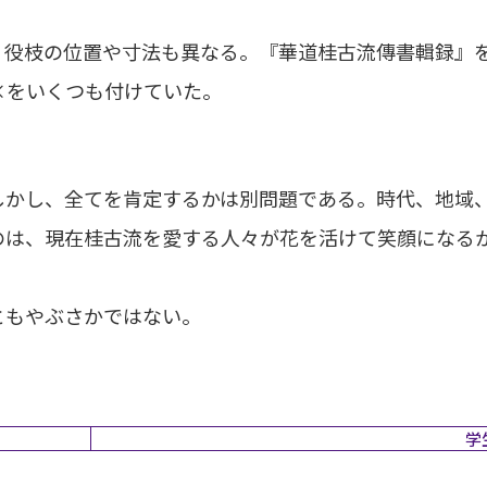
、役枝の位置や寸法も異なる。『華道桂古流傳書輯録』
×をいくつも付けていた。
しかし、全てを肯定するかは別問題である。時代、地域
のは、現在桂古流を愛する人々が花を活けて笑顔になる
ともやぶさかではない。
学