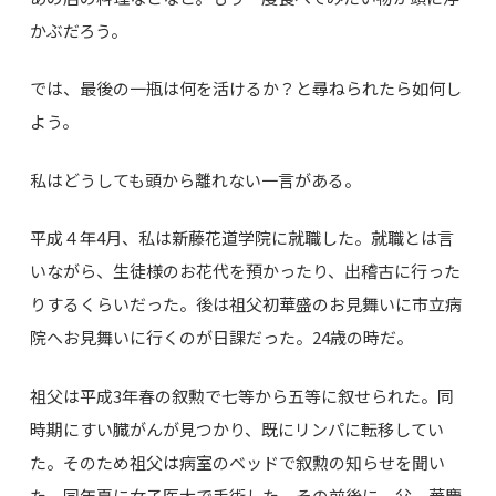
かぶだろう。
では、最後の一瓶は何を活けるか？と尋ねられたら如何し
よう。
私はどうしても頭から離れない一言がある。
平成４年4月、私は新藤花道学院に就職した。就職とは言
いながら、生徒様のお花代を預かったり、出稽古に行った
りするくらいだった。後は祖父初華盛のお見舞いに市立病
院へお見舞いに行くのが日課だった。24歳の時だ。
祖父は平成3年春の叙勲で七等から五等に叙せられた。同
時期にすい臓がんが見つかり、既にリンパに転移してい
た。そのため祖父は病室のベッドで叙勲の知らせを聞い
た。同年夏に女子医大で手術した。その前後に、父、華慶