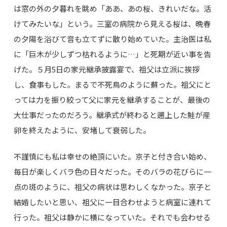
は窓の外の夕暮れを眺め「ああ、あの桜、きれいだな。活
けてみたいな」という。三室の病院から見える桜は、晩春
の夕陽を浴びて音も立てずに散り始めていた。主治医は私
に「巨木が少しずつ枯れるように…」と死期が近い事を告
げた。５月5日の家元継承披露宴で、祖父は立派に挨拶
し、食事もした。まるで不死鳥のように蘇った。祖父にと
っては力を振り絞って父に家元を継承することが、最後の
大仕事だったのだろう。継承式が終わると遡上した鮭が産
卵を終えたように、安堵して衰弱した。
不謹慎にも私は幸せの絶頂にいた。京子と付き合い始め、
毎日が楽しくバラ色の日々だった。そのバラの花びらに一
点の斑のように、祖父の病状は思わしくなかった。京子と
結婚したいと思い、祖父に一目合わせようと病室に連れて
行った。祖父は静かに横になっていた。それでも会わせる