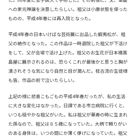
への家元禅譲を決意したらしい。祖父は小康状態を保った
ものの、平成4年春には再入院となった。
平成4年春の日本いけばな芸術展に出品した蝦夷松が、祖
父の絶作となった。この作品は一時退院した祖父が下活け
をして、父が会場で活け上げた。祖父のお生花が日本橋髙
島屋に展示されるのは、恐らくこれが最後かと思うと胸が
潰されそうな気になり自然と目が潤んだ。桂古流の生徒様
も皆、作品の前で泣いたらしい。
上記の様に悲喜こもごもの平成4年春だったが、私の生活
に大きな変化はなかった。日課である市立病院に行くと、
いつも穏やかな祖父がいた。私は祖父が華寿の時に生まれ
た孫なので、祖父は８５歳になっていた。大柄で頼りがい
のある身体は、いつの間にか薄く儚げになっていた。祖父