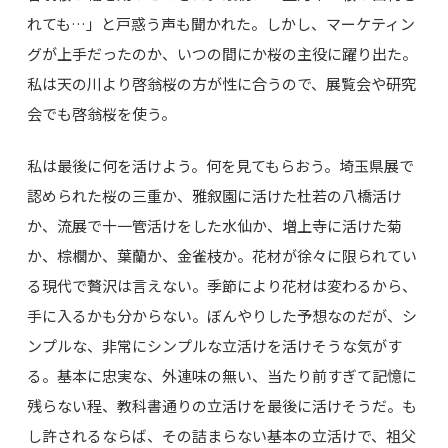
れても…」と戸惑う声も聞かれた。しかし、マーケティン
グが上手だったのか、いつの間にか桜の主役に躍り出た。
私は天の川より啓翁桜の方が性に合うので、展覧会や研究
会でも啓翁桜を使う。
私は最後に何を活けよう。何を見てもらおう。埼玉県展で
認められた桜の三重か、雅叙園に活けた杜若の八橋活け
か、流展で十一管活けをした水仙か、増上寺に活けた菊
か、棕櫚か、葉蘭か、金雀枝か。花材が徐々に限られてい
る現代で贅沢は言えない。季節により花材は変わるから、
手に入るかも分からない。ぼんやりした予想なのだが、シ
ンプルな、非常にシンプルな立活けを活けそうな気がす
る。基本に忠実な、外連味の無い、当たり前すぎて記憶に
残らない程、教科書通りの立活けを最後に活けそうだ。も
し許されるならば、その詰まらない基本の立活けで、祖父