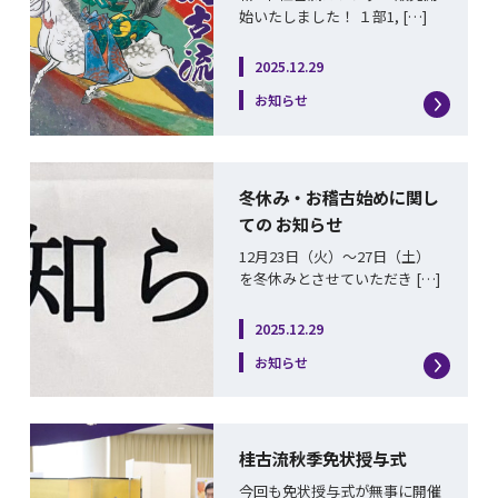
始いたしました！ １部1, […]
2025.12.29
お知らせ
冬休み・お稽古始めに関し
ての お知らせ
12月23日（火）～27日（土）
を冬休みとさせていただき […]
2025.12.29
お知らせ
桂古流秋季免状授与式
今回も免状授与式が無事に開催