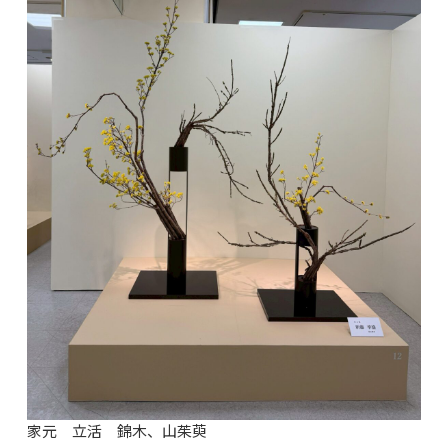
家元 立活 錦木、山茱萸