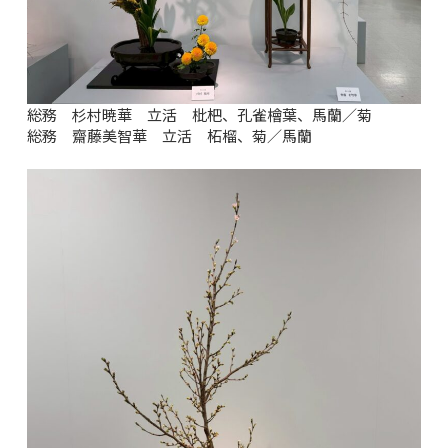
総務 杉村暁華 立活 枇杷、孔雀檜葉、馬蘭／菊
総務 齋藤美智華 立活 柘榴、菊／馬蘭