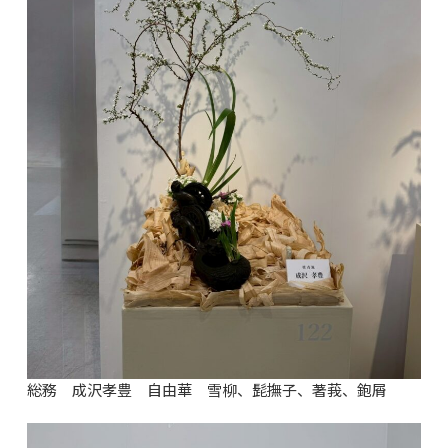
総務 成沢孝豊 自由華 雪柳、髭撫子、著莪、鉋屑