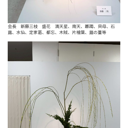
会長 新藤三枝 盛花 満天星、南天、躑躅、貝母、石
蕗、水仙、定家葛、都忘、木賊、片檜葉、蕗の薹等