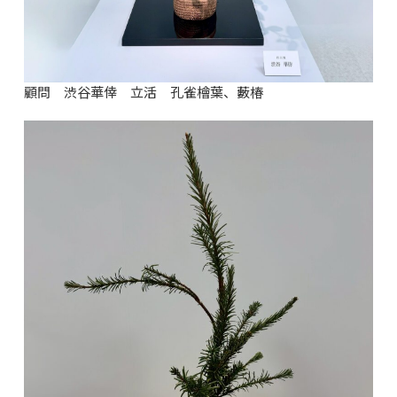
顧問 渋谷華倖 立活 孔雀檜葉、藪椿