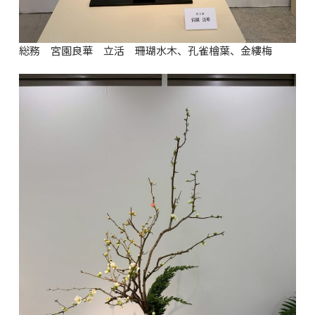
総務 宮園良華 立活 珊瑚水木、孔雀檜葉、金縷梅