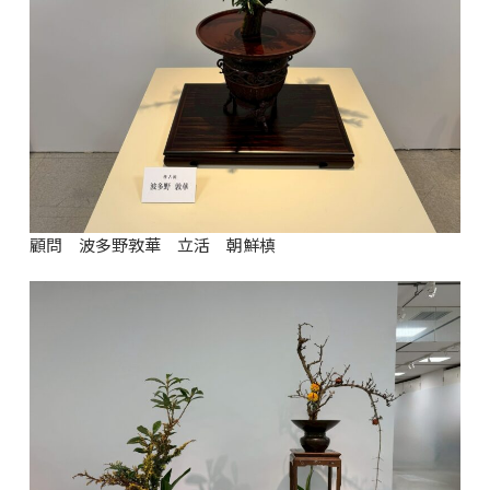
顧問 波多野敦華 立活 朝鮮槙