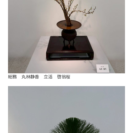
総務 丸林静香 立活 啓翁桜