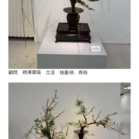
顧問 柄澤華陽 立活 枝垂柳、真柏