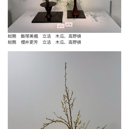
総務 飯塚美楓 立活 木瓜、高野槙
総務 櫻井更芳 立活 木瓜、高野槙