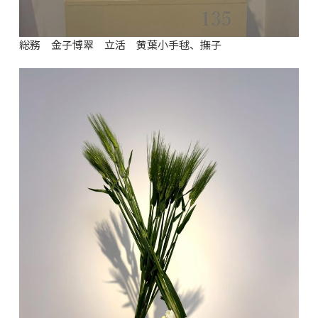
総務 金子博翠 立活 黄葉小手毬、撫子