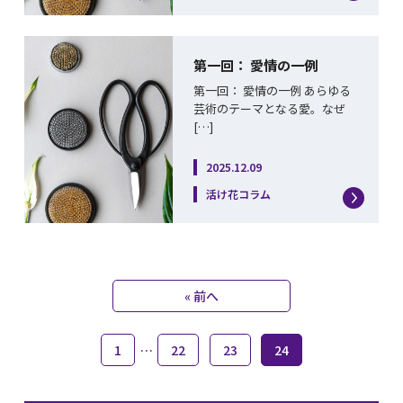
第一回： 愛情の一例
第一回： 愛情の一例 あらゆる
芸術のテーマとなる愛。なぜ
[…]
2025.12.09
活け花コラム
« 前へ
1
…
22
23
24