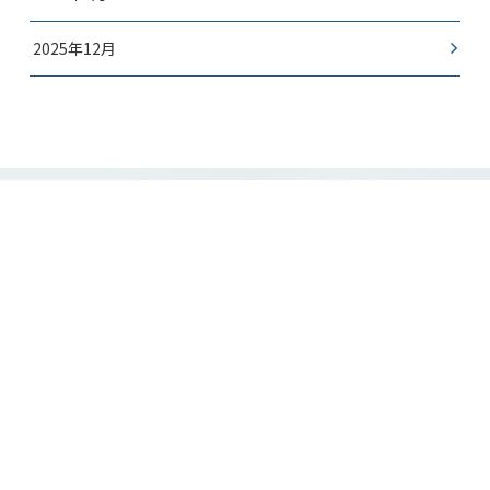
2025年12月
- CONTACT -
お問い合わせ
桂古流いけばなの体験・入会など
お気軽にお問い合わせください。
CONTACT